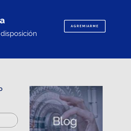
va
AGREMIARME
disposición
o