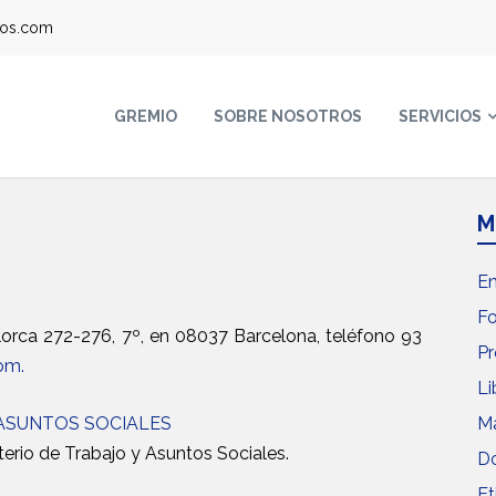
ros.com
GREMIO
SOBRE NOSOTROS
SERVICIOS
M
E
F
llorca 272-276, 7º, en 08037 Barcelona, teléfono 93
Pr
om.
Li
 ASUNTOS SOCIALES
Ma
terio de Trabajo y Asuntos Sociales.
Do
Et