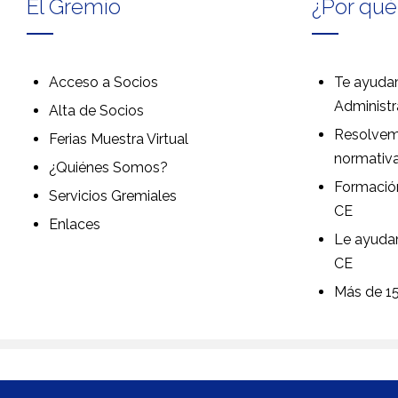
El Gremio
¿Por qué
Acceso a Socios
Te ayudam
Administr
Alta de Socios
Resolvem
Ferias Muestra Virtual
normativ
¿Quiénes Somos?
Formación
Servicios Gremiales
CE
Enlaces
Le ayuda
CE
Más de 15