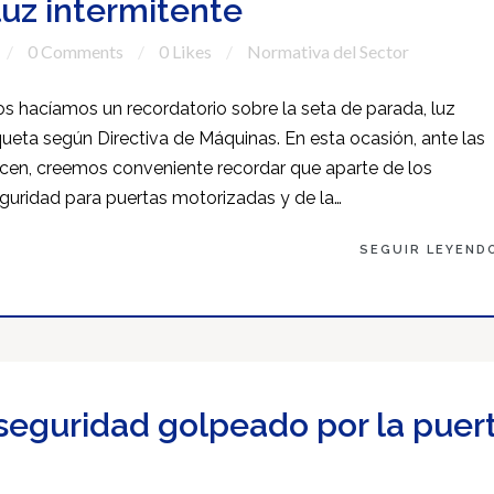
luz intermitente
0 Comments
0 Likes
Normativa del Sector
os hacíamos un recordatorio sobre la seta de parada, luz
queta según Directiva de Máquinas. En esta ocasión, ante las
cen, creemos conveniente recordar que aparte de los
uridad para puertas motorizadas y de la…
SEGUIR LEYEND
 seguridad golpeado por la puer