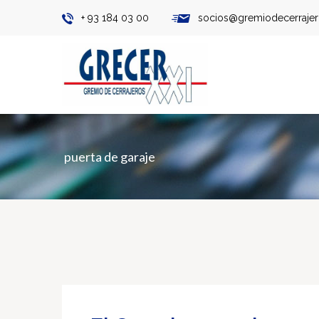
+ 93 184 03 00
socios@gremiodecerraje
puerta de garaje