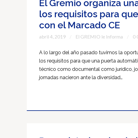
El Gremio organiza un
los requisitos para q
con el Marcado CE
abril 4, 2019
El GREMIO le Informa
0
A lo largo del año pasado tuvimos la oport
los requisitos para que una puerta automá
técnico como documental como jurídico, jo
jornadas nacieron ante la diversidad…